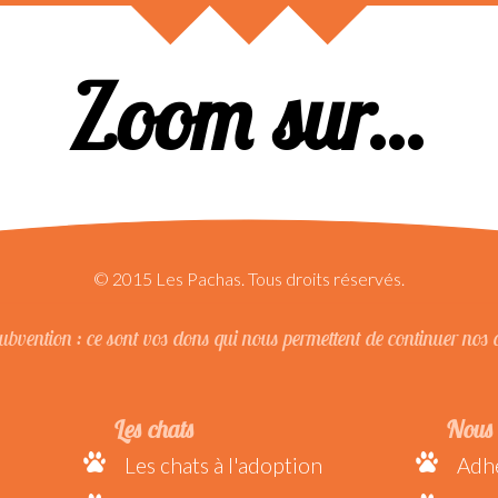
Zoom sur...
© 2015 Les Pachas. Tous droits réservés.
bvention : ce sont vos dons qui nous permettent de continuer nos 
Les chats
Nous 
Les chats à l'adoption
Adhé