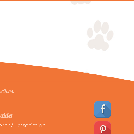
actions.
aider
rer à l'association