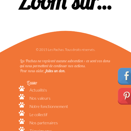
Zoom sur...
© 2015 Les Pachas. Tous droits réservés.
Les Pachas ne reçoivent aucune subvention : ce sont vos dons
qui nous permettent de continuer nos actions.
Pour nous aider,
faites un don.
L'asso
Actualités
Nos valeurs
Notre fonctionnement
Le collectif
Nos partenaires
Témoignages