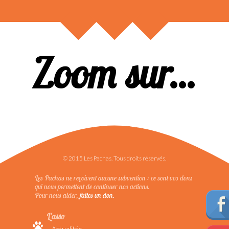
Zoom sur...
© 2015 Les Pachas. Tous droits réservés.
Les Pachas ne reçoivent aucune subvention : ce sont vos dons
qui nous permettent de continuer nos actions.
Pour nous aider,
faites un don.
L'asso
Actualités