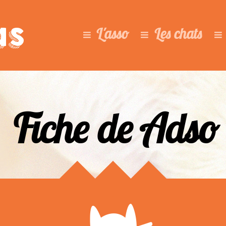
as
L'asso
Les chats
Fiche de Adso